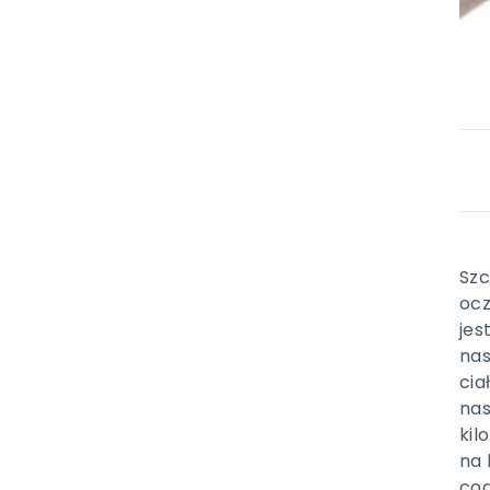
Szc
ocz
jes
nas
cia
nas
kil
na 
cod