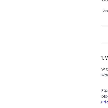
Żr
1.
W t
Mag
Póź
blo
Fri