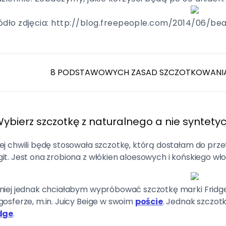
ódło zdjęcia: http://blog.freepeople.com/2014/06/be
8 PODSTAWOWYCH ZASAD SZCZOTKOWANIA,
 Wybierz szczotkę z naturalnego a nie syntety
ej chwili będę stosowała szczotkę, którą dostałam do prz
it. Jest ona zrobiona z włókien aloesowych i końskiego wło
niej jednak chciałabym wypróbować szczotkę marki Fridge
gosferze, m.in. Juicy Beige w swoim
poście
. Jednak szczotk
dge
.