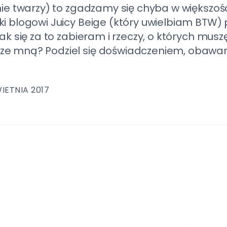
nie twarzy) to zgadzamy się chyba w większości
ęki blogowi Juicy Beige (który uwielbiam BTW
jak się za to zabieram i rzeczy, o których mus
ze mną? Podziel się doświadczeniem, obawam
IETNIA 2017