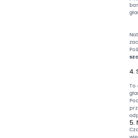
bar
gła
Nat
zac
Poś
sz
4.
To 
gła
Po
prz
odp
5.
Cza
wię