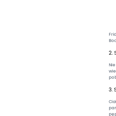
Fri
Bod
2.
Nie
wie
pob
3.
Cia
pam
pęp