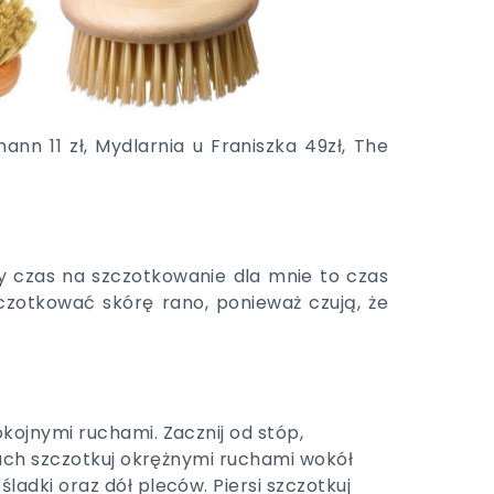
mann 11 zł, Mydlarnia u Franiszka 49zł, The
y czas na szczotkowanie dla mnie to czas
zczotkować skórę rano, ponieważ czują, że
kojnymi ruchami. Zacznij od stóp,
rzuch szczotkuj okrężnymi ruchami wokół
ladki oraz dół pleców. Piersi szczotkuj