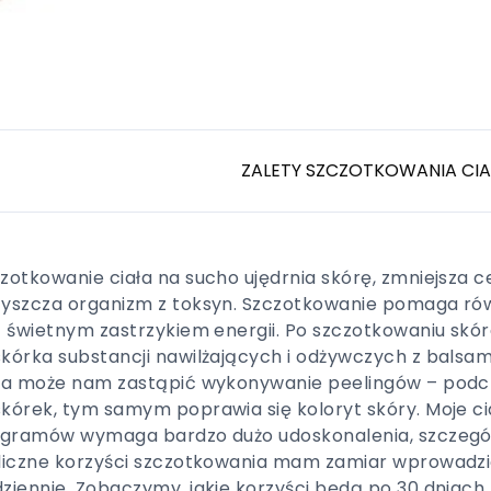
ZALETY SZCZOTKOWANIA CIA
zotkowanie ciała na sucho ujędrnia skórę, zmniejsza cel
yszcza organizm z toksyn. Szczotkowanie pomaga równ
t świetnym zastrzykiem energii. Po szczotkowaniu skór
kórka substancji nawilżających i odżywczych z balsa
ła może nam zastąpić wykonywanie peelingów – podc
kórek, tym samym poprawia się koloryt skóry. Moje cia
ogramów wymaga bardzo dużo udoskonalenia, szczególn
liczne korzyści szczotkowania mam zamiar wprowadzić
ziennie. Zobaczymy, jakie korzyści będą po 30 dniach.