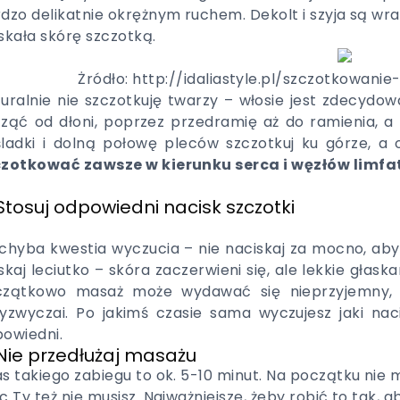
dzo delikatnie okrężnym ruchem. Dekolt i szyja są wra
skała skórę szczotką.
Żródło: http://idaliastyle.pl/szczotkowan
uralnie nie szczotkuję twarzy – włosie jest zdecydow
ząć od dłoni, poprzez przedramię aż do ramienia, a n
ladki i dolną połowę pleców szczotkuj ku górze, a 
czotkować zawsze w kierunku serca i węzłów limfa
 Stosuj odpowiedni nacisk szczotki
chyba kwestia wyczucia – nie naciskaj za mocno, aby 
skaj leciutko – skóra zaczerwieni się, ale lekkie głas
czątkowo masaż może wydawać się nieprzyjemny, a
yzwyczai. Po jakimś czasie sama wyczujesz jaki naci
owiedni.
 Nie przedłużaj masażu
s takiego zabiegu to ok. 5-10 minut. Na początku ni
c Ty też nie musisz. Najważniejsze, żeby robić to tak,