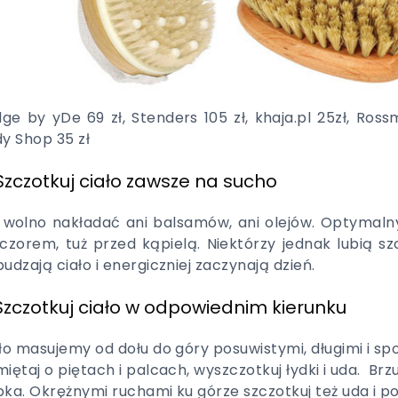
dge by yDe 69 zł, Stenders 105 zł, khaja.pl 25zł, Ross
y Shop 35 zł
 Szczotkuj ciało zawsze na sucho
 wolno nakładać ani balsamów, ani olejów. Optymaln
czorem, tuż przed kąpielą. Niektórzy jednak lubią s
udzają ciało i energiczniej zaczynają dzień.
 Szczotkuj ciało w odpowiednim kierunku
ło masujemy od dołu do góry posuwistymi, długimi i spo
iętaj o piętach i palcach, wyszczotkuj łydki i uda. B
ka. Okrężnymi ruchami ku górze szczotkuj też uda i poś