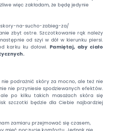
żliwe więc zakładam, że będę jedynie
ie-skory-na-sucho-zabieg-za/
anie zbyt ostre. Szczotkowanie rąk należy
astępnie od szyi w dół w kierunku piersi.
od karku ku dołowi.
Pamiętaj, aby ciało
tycznych.
nie podrażnić skóry za mocno, ale też nie
kanie nie przyniesie spodziewanych efektów.
le po kilku takich masażach skóra się
sk szczotki będzie dla Ciebie najbardziej
e mam zamiaru przejmować się czasem,
 aby mieć poczucie komfortu. Jednak nie