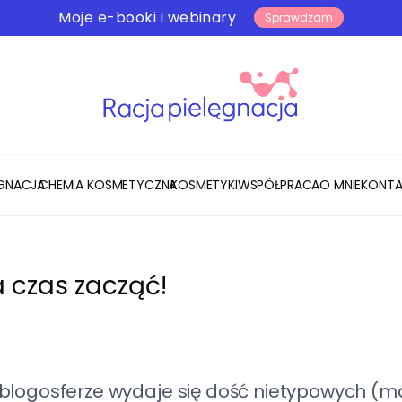
Moje e-booki i webinary
Sprawdzam
ĘGNACJA
CHEMIA KOSMETYCZNA
KOSMETYKI
WSPÓŁPRACA
O MNIE
KONTA
a czas zacząć!
blogosferze wydaje się dość nietypowych (ma