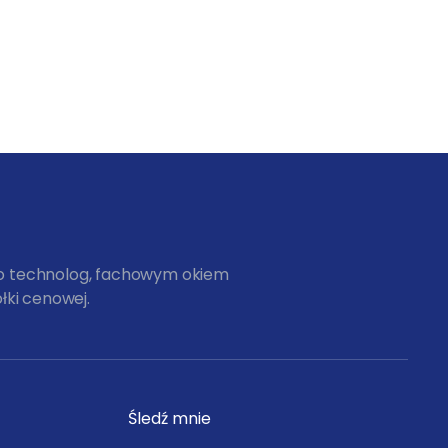
ko technolog, fachowym okiem
łki cenowej.
Śledź mnie