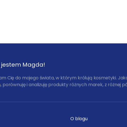
, jestem Magda!
am Cię do mojego świata, w którym królują kosmetyki. Ja
 porównuję i analizuję produkty różnych marek, z różnej pó
O blogu