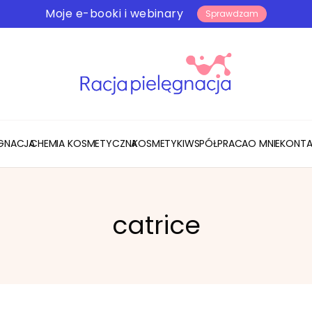
Moje e-booki i webinary
Sprawdzam
ĘGNACJA
CHEMIA KOSMETYCZNA
KOSMETYKI
WSPÓŁPRACA
O MNIE
KONTA
catrice