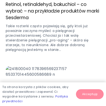
Retinol, retinaldehyd, bakuchiol – co
wybrać – na przykładzie produktów marki
Sesderma
Takie rozterki często pojawiają się, gdy ktoś już
poważnie zaczyna myśleć o pielęgnacji
przeciwstarzeniowej. Chociaż ja i tak wolę
stwierdzenie pielęgnacji „pro-aging” – skóra się
starzeje, to nieuniknione. Ale dobrze dobraną
pielęgnacją jesteśmy w stanie…
Sensum Mare – w czym tkwi fenomen
Ta strona korzysta z plików cookies, aby
działać prawidłowo i zapewnić Ci
marki?
Akceptuję
wygodne korzystanie z serwisu.
Polityka
prywatności
*Wpis powstał we współpracy ze sklepem