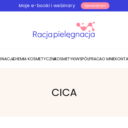
Moje e-booki i webinary
Sprawdzam
ĘGNACJA
CHEMIA KOSMETYCZNA
KOSMETYKI
WSPÓŁPRACA
O MNIE
KONTA
CICA