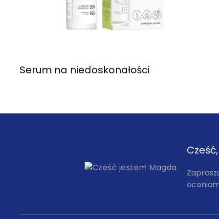
Serum na niedoskonałości
Cześć
Zaprasz
oceniam,