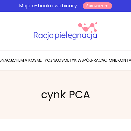
Moje e-booki i webinary
Sprawdzam
ĘGNACJA
CHEMIA KOSMETYCZNA
KOSMETYKI
WSPÓŁPRACA
O MNIE
KONTA
cynk PCA