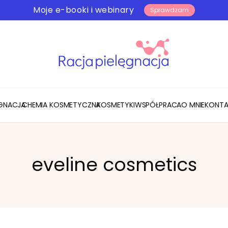
Moje e-booki i webinary
Sprawdzam
ĘGNACJA
CHEMIA KOSMETYCZNA
KOSMETYKI
WSPÓŁPRACA
O MNIE
KONTA
eveline cosmetics