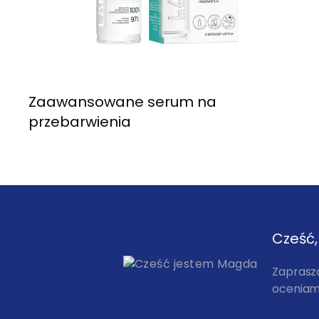
Zaawansowane serum na
przebarwienia
Cześć
Zaprasz
oceniam,