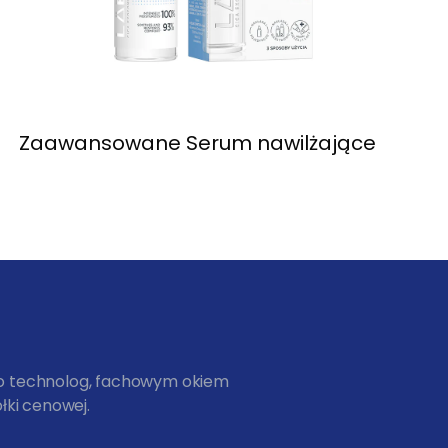
Zaawansowane Serum nawilżające
ko technolog, fachowym okiem
łki cenowej.