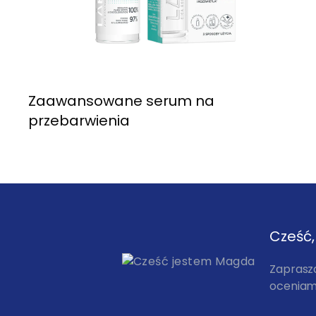
Zaawansowane serum na
przebarwienia
Cześć
Zaprasz
oceniam,