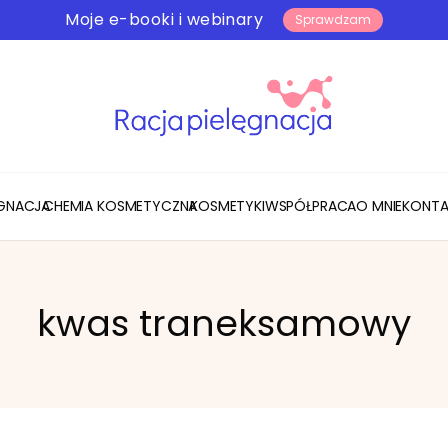
Moje e-booki i webinary
Sprawdzam
ĘGNACJA
CHEMIA KOSMETYCZNA
KOSMETYKI
WSPÓŁPRACA
O MNIE
KONTA
kwas traneksamowy