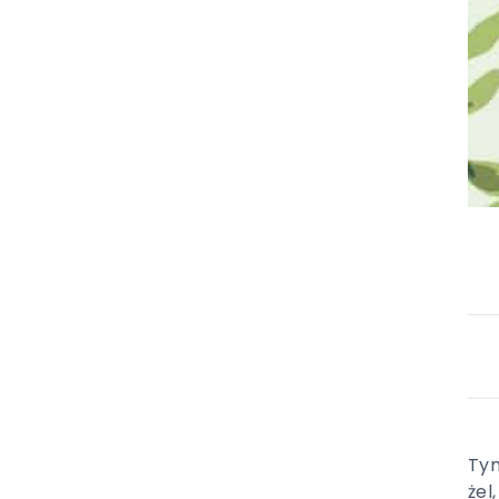
Tym
żel