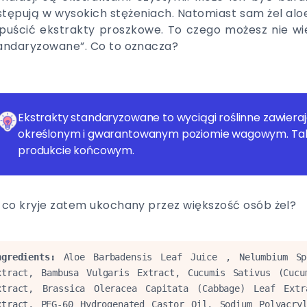
tępują w wysokich stężeniach. Natomiast sam żel alo
puścić ekstrakty proszkowe. To czego możesz nie wie
andaryzowane”. Co to oznacza?
Ekstrakty standaryzowane to wyciągi roślinne zawiera
określonym i gwarantowanym poziomie wagowym. Tak łat
produkcie końcowym.
 co kryje zatem ukochany przez większość osób żel?
ngredients:
 Aloe Barbadensis Leaf Juice , Nelumbium Spe
xtract, Bambusa Vulgaris Extract, Cucumis Sativus (Cucu
xtract, Brassica Oleracea Capitata (Cabbage) Leaf Extra
xtract, PEG-60 Hydrogenated Castor Oil, Sodium Polyacryl