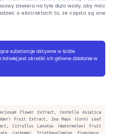
esowy zawiera na tyle dużo wody, aby móc
dzieć o ekstraktach to, że często są one
jące substancje aktywne w ściśle
wiej jest określić ich główne działanie w
ciosum Flower Extract, Centella Asiatica 
mber) Fruit Extract, Zea Mays (Corn) Leaf 
ct, Citrullus Lanatus (Watermelon) Fruit 
ate, Carbomer, Triethanolamine, Fragrance, 