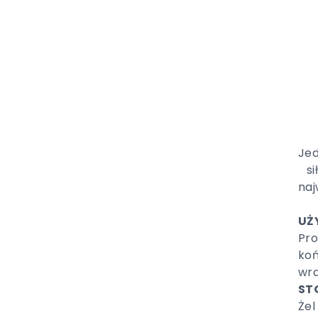
Jed
si
naj
UŻ
Pro
koń
wra
ST
Żel