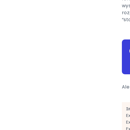
wys
roz
“st
Ale
I
E
E
E