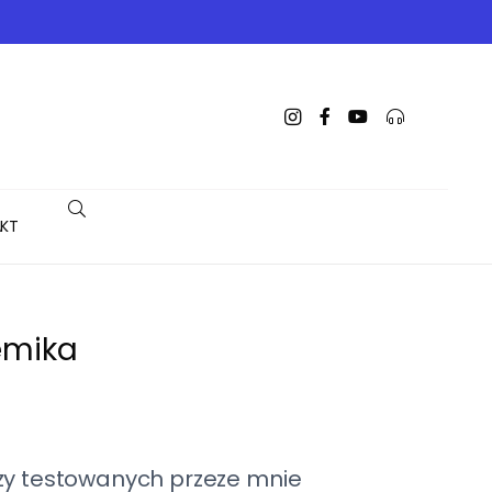
KT
hemika
izy testowanych przeze mnie