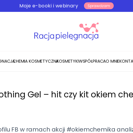
Moje e-booki i webinary
Sprawdzam
ĘGNACJA
CHEMIA KOSMETYCZNA
KOSMETYKI
WSPÓŁPRACA
O MNIE
KONTA
othing Gel – hit czy kit okiem c
rofilu FB w ramach akcji #okiemchemika anal