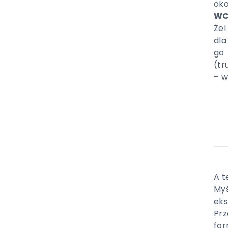
oko
WC
Żel
dla
go 
(tr
– w
A t
Myś
eks
Prz
for