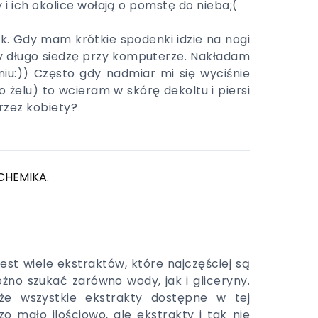
 i ich okolice wołają o pomstę do nieba;(
rąk. Gdy mam krótkie spodenki idzie na nogi
dy długo siedzę przy komputerze. Nakładam
iu:)) Często gdy nadmiar mi się wyciśnie
żelu) to wcieram w skórę dekoltu i piersi
przez kobiety?
CHEMIKA.
jest wiele ekstraktów, które najczęściej są
żno szukać zarówno wody, jak i gliceryny.
 że wszystkie ekstrakty dostępne w tej
o mało ilościowo, ale ekstrakty i tak nie