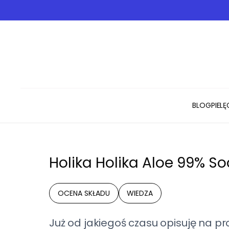
BLOG
PIEL
Holika Holika Aloe 99% So
OCENA SKŁADU
WIEDZA
Już od jakiegoś czasu opisuję na p