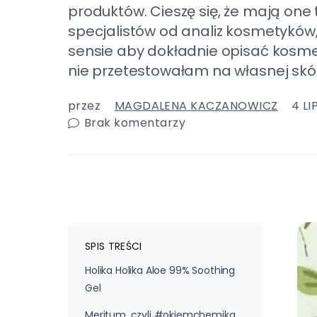
produktów. Cieszę się, że mają on
specjalistów od analiz kosmetyków,
sensie aby dokładnie opisać kosme
nie przetestowałam na własnej skó
przez
MAGDALENA KACZANOWICZ
4 LI
Brak komentarzy
SPIS TREŚCI
Holika Holika Aloe 99% Soothing
Gel
Meritum, czyli #okiemchemika.