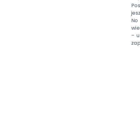
Pos
jes
No 
wie
– u
zap