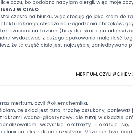
lice oczu, bo podobno nabyłam alergii, więc moje oczy
IERAJ W CIAŁO
:
 stoi często na biurku, więc stosuję go jako krem do 
 efektu lekkiego chłodzenia i łagodzenia obrzęków, g
też czasami na brzuch (brzydka skóra po odchudzan
udno wydozować z dużego opakowania małą ilość tego 
iesz, że ta część ciała jest najczęściej zaniedbywana 
MERITUM, CZYLI #OKIEM
eraz meritum, czyli #okiemchemika.
lałam, że skład jest tutaj trochę oszukany, ponieważ 
traktami wodno-glicerynowy, ale tutaj w składzie pró
eanalizowałam wszystkie ekstrakty i okazuje się,
mulacji są ekstraktami czystymi. Może ich być bardz