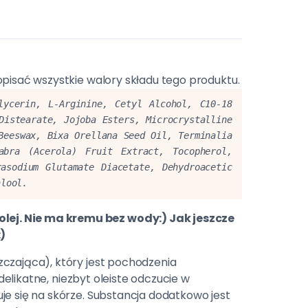
pisać wszystkie walory składu tego produktu.
ycerin, L-Arginine, Cetyl Alcohol, C10-18 
Distearate, Jojoba Esters, Microcrystalline 
Beeswax, Bixa Orellana Seed Oil, Terminalia 
bra (Acerola) Fruit Extract, Tocopherol, 
asodium Glutamate Diacetate, Dehydroacetic 
alool.
lej. Nie ma kremu bez wody:) Jak jeszcze
:)
zczająca), który jest pochodzenia
 delikatne, niezbyt oleiste odczucie w
je się na skórze. Substancja dodatkowo jest