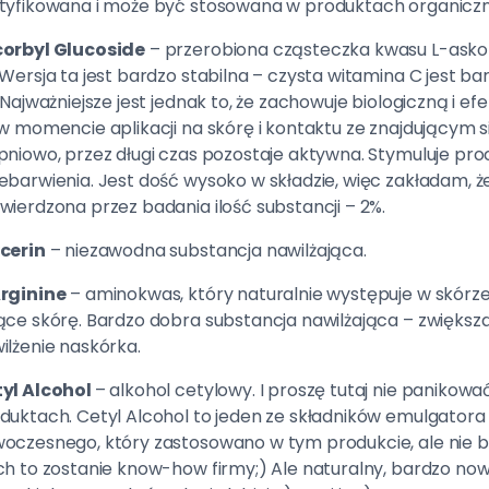
tyfikowana i może być stosowana w produktach organicz
orbyl Glucoside
– przerobiona cząsteczka kwasu L-ask
 Wersja ta jest bardzo stabilna – czysta witamina C jest b
. Najważniejsze jest jednak to, że zachowuje biologiczną i
 w momencie aplikacji na skórę i kontaktu ze znajdującym 
pniowo, przez długi czas pozostaje aktywna. Stymuluje pro
ebarwienia. Jest dość wysoko w składzie, więc zakładam,
wierdzona przez badania ilość substancji – 2%.
cerin
– niezawodna substancja nawilżająca.
rginine
– aminokwas, który naturalnie występuje w skórze
ące skórę. Bardzo dobra substancja nawilżająca – zwięks
ilżenie naskórka.
yl Alcohol
– alkohol cetylowy. I proszę tutaj nie panikować
duktach. Cetyl Alcohol to jeden ze składników emulgatora
oczesnego, który zastosowano w tym produkcie, ale nie bę
ch to zostanie know-how firmy;) Ale naturalny, bardzo now