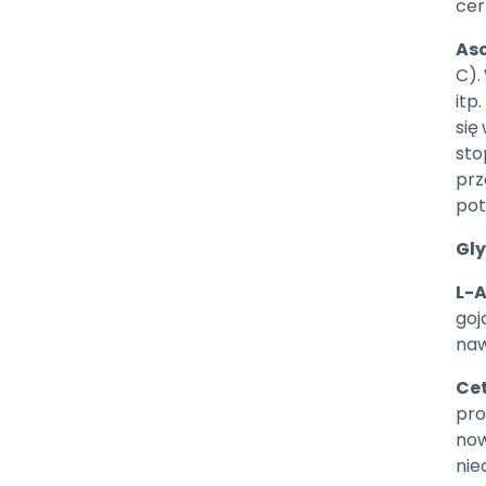
cer
Asc
C).
itp
się
sto
prz
pot
Gly
L-A
goj
naw
Cet
pro
now
nie