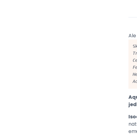
Ale
S
T
C
F
H
A
Aq
jed
Is
nat
emu