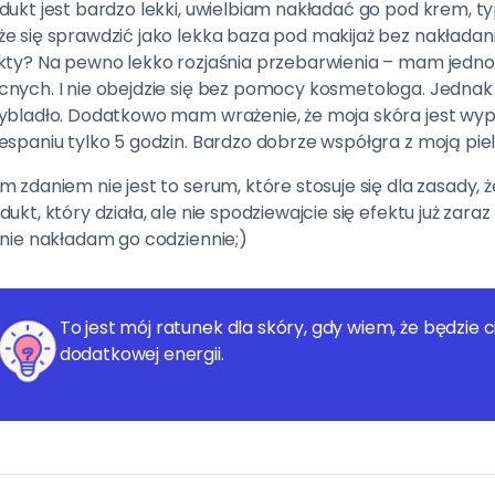
dukt jest bardzo lekki, uwielbiam nakładać go pod krem, ty
e się sprawdzić jako lekka baza pod makijaż bez nakłada
kty? Na pewno lekko rozjaśnia przebarwienia – mam jedno
nych. I nie obejdzie się bez pomocy kosmetologa. Jednak
ybladło. Dodatkowo mam wrażenie, że moja skóra jest wyp
espaniu tylko 5 godzin. Bardzo dobrze współgra z moją pie
m zdaniem nie jest to serum, które stosuje się dla zasady,
dukt, który działa, ale nie spodziewajcie się efektu już zaraz
 nie nakładam go codziennie;)
To jest mój ratunek dla skóry, gdy wiem, że będzie c
dodatkowej energii.