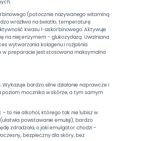
nych.
orbinowego (potocznie nazywanego witaminą
ardzo wrażliwa na światło, temperaturę
 efektywność kwasu l-askorbinowego. Aktywuje
się na niej enzymem – glukozydazą. Uwalniana
ces wytwarzania kolagenu i rozjaśnia
 że w preparacie jest stosowana maksymalna
. Wykazuje bardzo silne działanie naprawcze i
za poziom mocznika w skórze, a tym samym
 – to nie alkohol, którego tak nie lubisz w
 (ułatwia powstawanie emulsji), bardzo
dę zdradzała, o jaki emulgator chodzi –
oczesny, bezpieczny dla skóry, bez