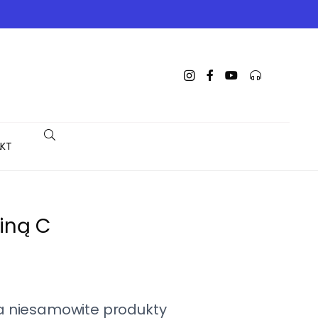
KT
iną C
a niesamowite produkty