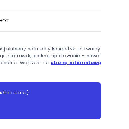
SHOT
mój ulubiony naturalny kosmetyk do twarzy.
 tego naprawdę piękne opakowanie – nawet
genialna. Wejdźcie na
stronę internetową
wpadłam sama;)