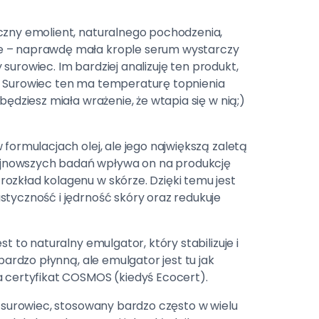
eczny emolient, naturalnego pochodzenia,
ze – naprawdę mała krople serum wystarczy
y surowiec. Im bardziej analizuję ten produkt,
eny. Surowiec ten ma temperaturę topnienia
ędziesz miała wrażenie, że wtapia się w nią;)
w formulacjach olej, ale jego największą zaletą
ajnowszych badań wpływa on na produkcję
ozkład kolagenu w skórze. Dzięki temu jest
styczność i jędrność skóry oraz redukuje
st to naturalny emulgator, który stabilizuje i
bardzo płynną, ale emulgator jest tu jak
a certyfikat COSMOS (kiedyś Ecocert).
y surowiec, stosowany bardzo często w wielu