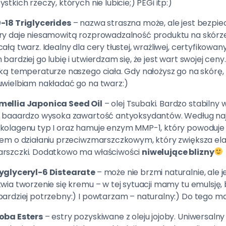
ystkich rzeczy, których nie lubicie;) PEGi itp:)
-18 Triglycerides
– nazwa straszna może, ale jest bezpi
ry daje niesamowitą rozprowadzalność produktu na skór
całą twarz. Idealny dla cery tłustej, wrażliwej, certyfikowan
 bardziej go lubię i utwierdzam się, że jest wart swojej c
ską temperaturze naszego ciała. Gdy nałożysz go na skórę, b
uwielbiam nakładać go na twarz:)
ellia Japonica Seed Oil
– olej Tsubaki. Bardzo stabilny 
t baaardzo wysoka zawartość antyoksydantów. Według n
kolagenu typ I oraz hamuje enzym MMP-1, który powoduje r
jem o działaniu przeciwzmarszczkowym, który zwiększa ela
rszczki. Dodatkowo ma właściwości
niwelujące blizny
yglyceryl-6 Distearate
– może nie brzmi naturalnie, ale je
twia tworzenie się kremu – w tej sytuacji mamy tu emulsję, 
bardziej potrzebny:) I powtarzam – naturalny:) Do tego m
oba Esters
– estry pozyskiwane z oleju jojoby. Uniwersaln