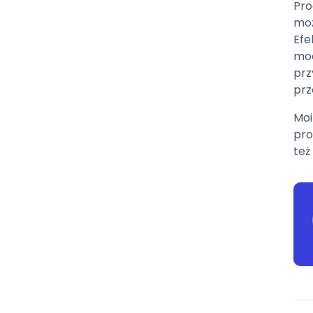
Pro
moż
Efe
moc
prz
prz
Moi
pro
też