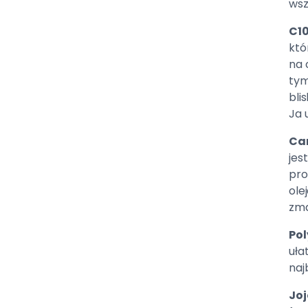
wsz
C10
któ
na 
tym
bli
Ja 
Cam
jes
pro
ole
zma
Pol
uła
naj
Joj