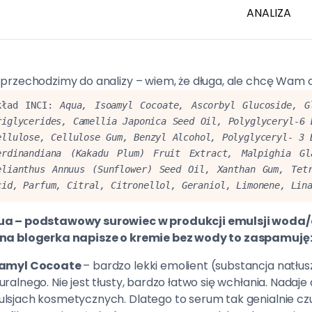
ANALIZA
 przechodzimy do analizy – wiem, że długa, ale chcę Wam o
kład INCI: 
Aqua, Isoamyl Cocoate, Ascorbyl Glucoside, Gl
riglycerides, Camellia Japonica Seed Oil, Polyglyceryl-6 
ellulose, Cellulose Gum, Benzyl Alcohol, Polyglyceryl- 3 
erdinandiana (Kakadu Plum) Fruit Extract, Malpighia Gla
elianthus Annuus (Sunflower) Seed Oil, Xanthan Gum, Tetr
cid, Parfum, Citral, Citronellol, Geraniol, Limonene, Lin
ua
– podstawowy surowiec w produkcji emulsji woda/o
na blogerka napisze o kremie bez wody to zaspamuję
oamyl Cocoate
– bardzo lekki emolient (substancja natłus
uralnego. Nie jest tłusty, bardzo łatwo się wchłania. Nadaje
lsjach kosmetycznych. Dlatego to serum tak genialnie czu