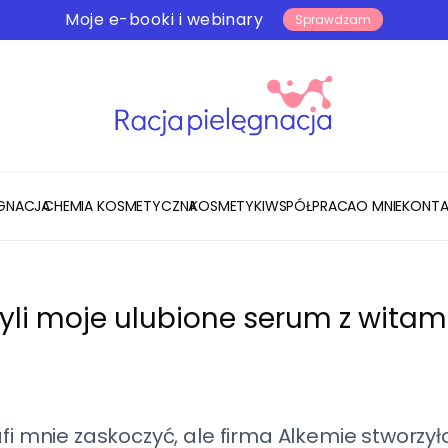
Moje e-booki i webinary
Sprawdzam
ĘGNACJA
CHEMIA KOSMETYCZNA
KOSMETYKI
WSPÓŁPRACA
O MNIE
KONTA
yli moje ulubione serum z witam
mnie zaskoczyć, ale firma Alkemie stworzył