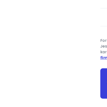
For
Jes
kar
fi