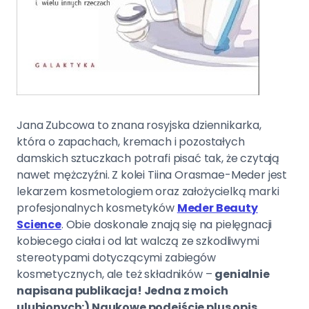
Jana Zubcowa to znana rosyjska dziennikarka,
która o zapachach, kremach i pozostałych
damskich sztuczkach potrafi pisać tak, że czytają
nawet mężczyźni. Z kolei Tiina Orasmae-Meder jest
lekarzem kosmetologiem oraz założycielką marki
profesjonalnych kosmetyków
Meder Beauty
Science
. Obie doskonale znają się na pielęgnacji
kobiecego ciała i od lat walczą ze szkodliwymi
stereotypami dotyczącymi zabiegów
kosmetycznych, ale też składników –
genialnie
napisana publikacja! Jedna z moich
ulubionych:) Naukowe podejście plus opis