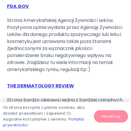
FDA.GOV
Strona Amerykańskiej Agencji Żywności i Leków.
Pozytywna opinia wydana przez Agencję Żywności i
Leków dla danego produktu spożywczego lub leku i
kosmetyku jest uznawana także poza Stanami
Zjednoczonymi za wyznacznik jakości i
potwierdzenie braku negatywnego wpływu na
zdrowie. Znajdziesz tu wiele informacji na temat
amerykańskiego rynku, regulacji itp.:)
THE DERMATOLOGY REVIEW
Strona bardzo ciekawa i jedna z bardziej rzetelnych
jakie znam. Nie jest to typowy blog, ale cudownie
Ta strona korzysta z plików cookies, aby
opisują wiele aspektów pielęgnacji skóry. Moim
działać prawidłowo i zapewnić Ci
Akceptuję
wygodne korzystanie z serwisu.
Polityka
zdaniem warte zajrzenia!
prywatności