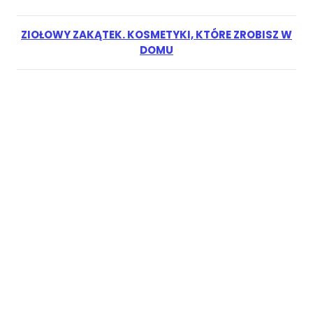
ZIOŁOWY ZAKĄTEK. KOSMETYKI, KTÓRE ZROBISZ W
DOMU