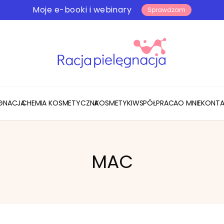
Moje e-booki i webinary
Sprawdzam
ĘGNACJA
CHEMIA KOSMETYCZNA
KOSMETYKI
WSPÓŁPRACA
O MNIE
KONTA
MAC